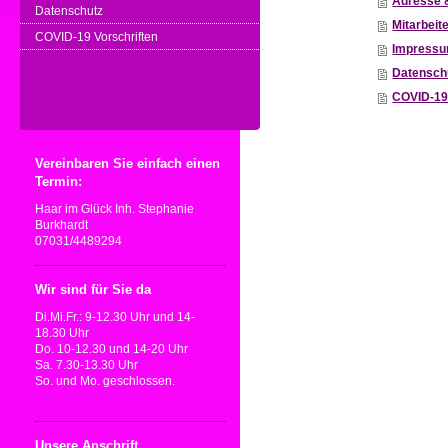
Adresse 
Datenschutz
Mitarbeit
COVID-19 Vorschriften
Impress
Datensch
COVID-19 
Vereinbaren Sie einfach einen
Termin:
Haar im Glück Inh. Stephanie
Burkhardt
07031/4489294
Wir sind für Sie da
Di.Mi.Fr.: 9-12.30 Uhr und 14-
18.30 Uhr
Do. 10-12.30 und 14-20 Uhr
Sa. 7.30-13.30 Uhr
So. und Mo. geschlossen.
Unsere Anschrift