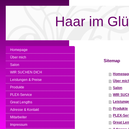
Haar im Gl
Homepage
Über mich
Sitemap
Salon
WIR SUCHEN DICH
Homepag
Leistungen & Preise
Über mic
Produkte
Salon
PLEX-Service
WIR SUC
Leistunge
Great Lengths
Produkte
Adresse & Kontakt
PLEX-Ser
Mitarbeiter
Great Le
Impressum